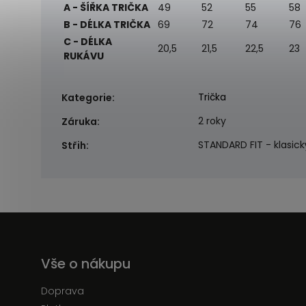
A - ŠÍŘKA TRIČKA
49
52
55
58
B - DÉLKA TRIČKA
69
72
74
76
C - DÉLKA
20,5
21,5
22,5
23
RUKÁVU
Trička
Kategorie
:
2 roky
Záruka
:
STANDARD FIT - klasický
Střih
:
Vše o nákupu
Doprava