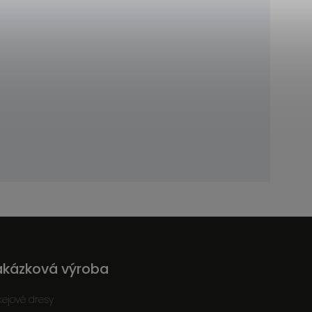
akázková výroba
kejové dresy