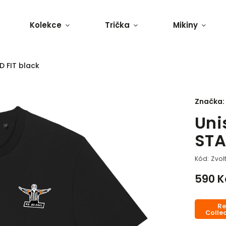
Kolekce
Trička
Mikiny
D FIT black
Značka:
Uni
STA
Kód:
Zvol
590 K
Re
Colle