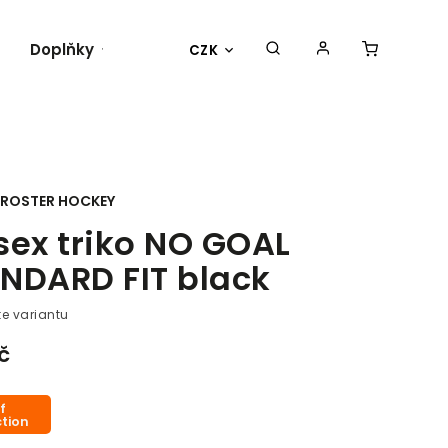
Doplňky
Týmy
Dresy
CZK
ROSTER HOCKEY
sex triko NO GOAL
NDARD FIT black
te variantu
č
f
ction