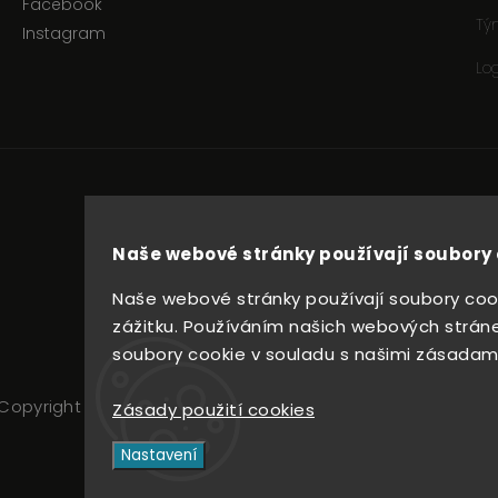
Facebook
Tý
Instagram
Lo
Naše webové stránky používají soubory 
Naše webové stránky používají soubory cook
zážitku. Používáním našich webových stráne
soubory cookie v souladu s našimi zásadami
Copyright 2026
ROSTER HOCKEY
. Všechna práva vyhrazena
Zásady použití cookies
Upravit nastavení cookies
Nastavení
Vytvořil
Shoptet
| Design
Shoptak.cz