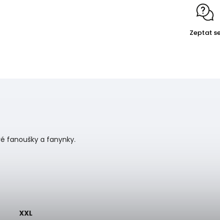
Zeptat s
vé fanoušky a fanynky.
XXL