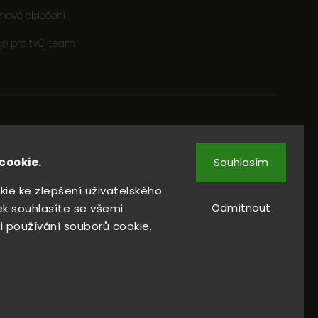
mové oblečení
go pro tvůj team
cookie.
Souhlasím
ie ke zlepšení uživatelského
Sledovat na Instagramu
Odmítnout
k souhlasíte se všemi
 používání souborů cookie.
.