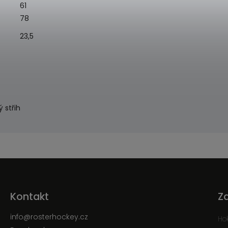
61
78
23,5
 střih
Kontakt
Z
info
@
rosterhockey.cz
Ho