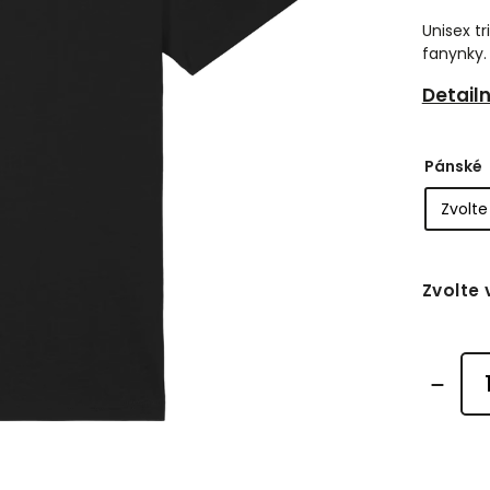
Unisex tr
fanynky.
Detail
Pánské
Zvolte 