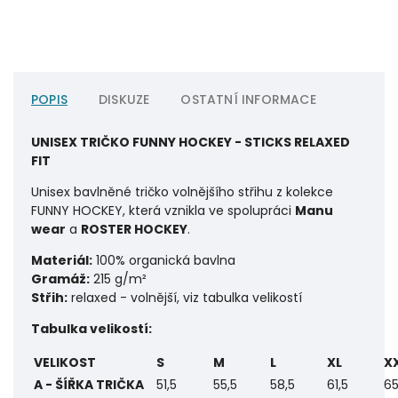
POPIS
DISKUZE
OSTATNÍ INFORMACE
UNISEX TRIČKO FUNNY HOCKEY - STICKS RELAXED
FIT
Unisex bavlněné tričko volnějšího střihu
z kolekce
FUNNY HOCKEY, která vznikla ve spolupráci
Manu
wear
a
ROSTER HOCKEY
.
Materiál:
100% organická bavlna
Gramáž:
215 g/m²
Střih:
relaxed - volnější, viz tabulka velikostí
Tabulka velikostí:
VELIKOST
S
M
L
XL
X
A - ŠÍŘKA TRIČKA
51,5
55,5
58,5
61,5
65