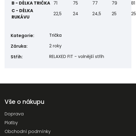
B - DÉLKA TRIČKA
71
75
77
79
81
C - DÉLKA
22,5
24
24,5
25
25
RUKÁVU
Trička
Kategorie
:
2 roky
Záruka
:
RELAXED FIT - volnější střih
Střih
:
Vše o nákupu
Doprava
Platby
Obchodní podmínky