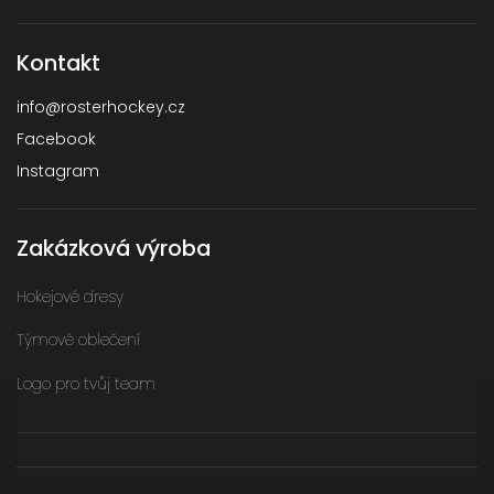
Kontakt
info
@
rosterhockey.cz
Facebook
Instagram
Zakázková výroba
Hokejové dresy
Týmové oblečení
Logo pro tvůj team