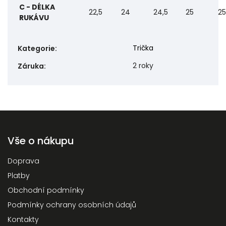
C - DÉLKA
22,5
24
24,5
25
25
RUKÁVU
Trička
Kategorie
:
2 roky
Záruka
:
Vše o nákupu
Doprava
Platby
Obchodní podmínky
Podmínky ochrany osobních údajů
Kontakty