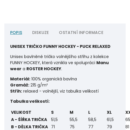
POPIS
DISKUZE
OSTATNÍ INFORMACE
UNISEX TRIČKO FUNNY HOCKEY - PUCK RELAXED
Unisex bavlněné tričko volnějšího střihu
z kolekce
FUNNY HOCKEY, která vznikla ve spolupráci
Manu
wear
a
ROSTER HOCKEY
.
Materiál:
100% organická bavlna
Gramáž:
215 g/m²
Střih:
relaxed - volnější, viz tabulka velikostí
Tabulka velikostí:
VELIKOST
S
M
L
XL
X
A - ŠÍŘKA TRIČKA
51,5
55,5
58,5
61,5
65
B - DÉLKA TRIČKA
71
75
77
79
81