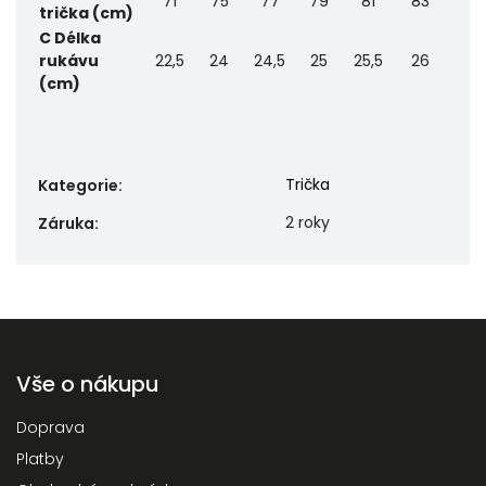
71
75
77
79
81
83
trička (cm)
C Délka
rukávu
22,5
24
24,5
25
25,5
26
(cm)
Trička
Kategorie
:
2 roky
Záruka
:
Vše o nákupu
Doprava
Platby