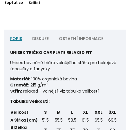
Zeptat se
Sdílet
POPIS
DISKUZE
OSTATNÍ INFORMACE
UNISEX TRIČKO CAR PLATE RELAXED FIT
Unisex bavlněné tričko volnějšího střihu pro hokejové
fanoušky a fanynky.
Materiál:
100% organická bavlna
Gramáž:
215 g/m²
Střih:
relaxed - volnější, viz tabulka velikostí
Tabulka velikostí:
Velikost
S
M
L
XL
XXL
3XL
A Šířka (cm)
51,5
55,5
58,5
61,5
65,5
69,5
B Délka