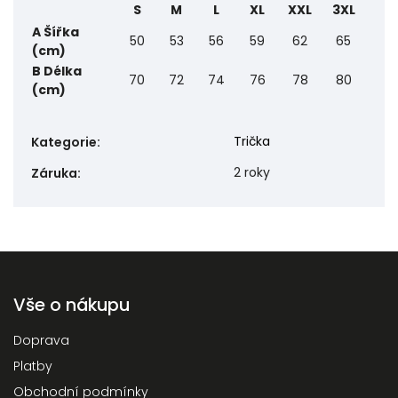
S
M
L
XL
XXL
3XL
A Šířka
50
53
56
59
62
65
(cm)
B Délka
70
72
74
76
78
80
(cm)
Trička
Kategorie
:
2 roky
Záruka
:
Vše o nákupu
Doprava
Platby
Obchodní podmínky