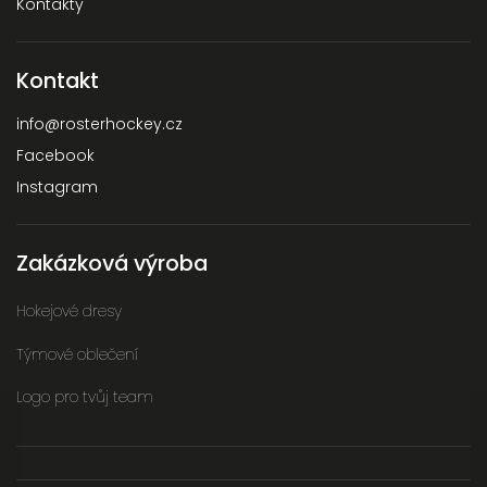
Kontakty
Kontakt
info
@
rosterhockey.cz
Facebook
Instagram
Zakázková výroba
Hokejové dresy
Týmové oblečení
Logo pro tvůj team