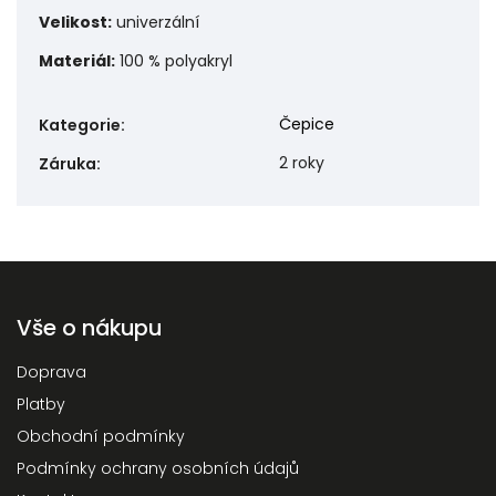
Velikost:
univerzální
Materiál:
100 % polyakryl
Čepice
Kategorie
:
2 roky
Záruka
:
Vše o nákupu
Doprava
Platby
Obchodní podmínky
Podmínky ochrany osobních údajů